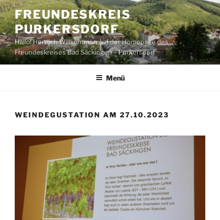
Zum
FREUNDESKREIS
Inhalt
PURKERSDORF
springen
Hallo! Herzlich Willkommen auf der Homepage des
Freundeskreises Bad Säckingen – Purkersdorf
Menü
WEINDEGUSTATION AM 27.10.2023