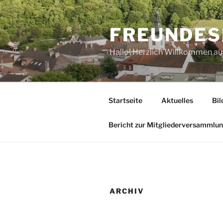
Zum
Inhalt
FREUNDES
springen
Hallo! Herzlich Willkommen a
Startseite
Aktuelles
Bil
Bericht zur Mitgliederversammlu
ARCHIV