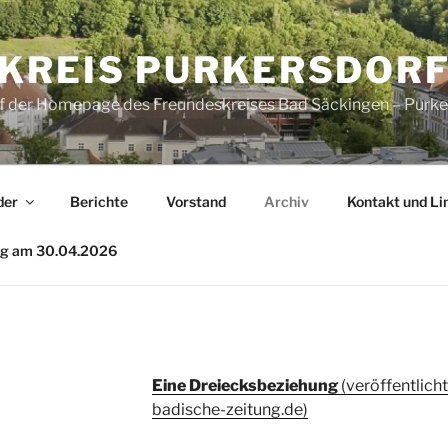
KREIS PURKERSDOR
uf der Homepage des Freundeskreises Bad Säckingen – Purke
der
Berichte
Vorstand
Archiv
Kontakt und Li
ng am 30.04.2026
Eine Dreiecksbeziehung
(veröffentlicht
badische-zeitung.de)