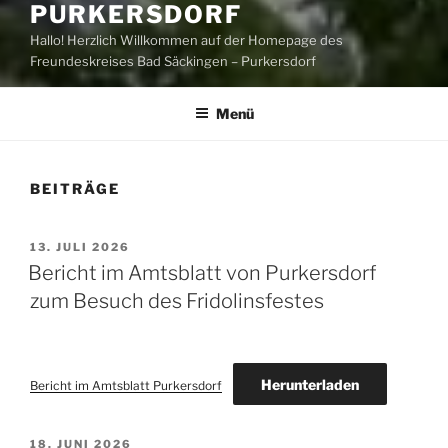
PURKERSDORF
Hallo! Herzlich Willkommen auf der Homepage des
Freundeskreises Bad Säckingen – Purkersdorf
Menü
BEITRÄGE
VERÖFFENTLICHT
13. JULI 2026
AM
Bericht im Amtsblatt von Purkersdorf
zum Besuch des Fridolinsfestes
Herunterladen
Bericht im Amtsblatt Purkersdorf
VERÖFFENTLICHT
18. JUNI 2026