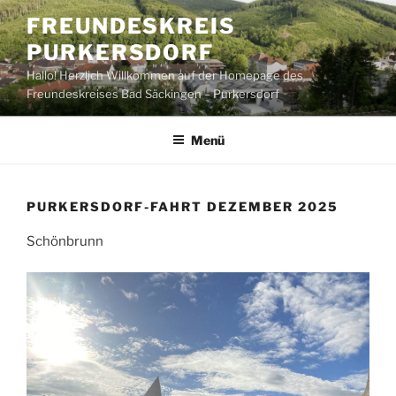
Zum
FREUNDESKREIS
Inhalt
PURKERSDORF
springen
Hallo! Herzlich Willkommen auf der Homepage des
Freundeskreises Bad Säckingen – Purkersdorf
Menü
PURKERSDORF-FAHRT DEZEMBER 2025
Schönbrunn